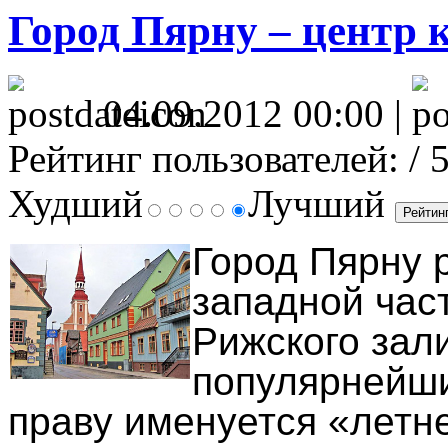
Город Пярну – центр 
04.09.2012 00:00 |
Рейтинг пользователей:
/ 
Худший
Лучший
Город Пярну
р
западной час
Рижского зал
популярнейши
праву именуется «летн