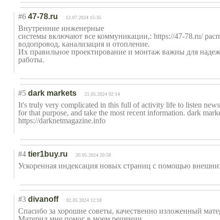
#6
47-78.ru
12.07.2024 15:35
Внутренние инженерные
системы включают все коммуникации,: https://47-78.ru/ ра
водопровод, канализация и отопление.
Их правильное проектирование и монтаж важны для наде
работы.
#5
dark markets
21.05.2024 02:14
It's truly very complicated in this full of activity life to listen n
for that purpose, and take the most recent information. dark mark
https://darknetmagazine.info
#4
tier1buy.ru
20.05.2024 20:58
Ускоренная индексация новых страниц с помощью внешних ссыл
#3
divanoff
02.05.2024 12:18
Спасибо за хорошие советы, качественно изложенный мате
Материл мне помог в моем решении.