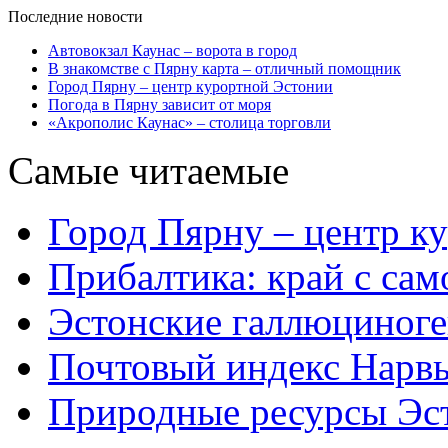
Последние новости
Автовокзал Каунас – ворота в город
В знакомстве с Пярну карта – отличный помощник
Город Пярну – центр курортной Эстонии
Погода в Пярну зависит от моря
«Акрополис Каунас» – столица торговли
Самые читаемые
Город Пярну – центр к
Прибалтика: край с са
Эстонские галлюциног
Почтовый индекс Нарв
Природные ресурсы Эс