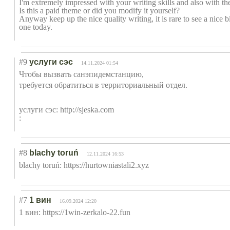
I'm extremely impressed with your writing skills and also with t
Is this a paid theme or did you modify it yourself?
Anyway keep up the nice quality writing, it is rare to see a nice bl
one today.
#9
услуги сэс
14.11.2024 01:54
Чтобы вызвать санэпидемстанци
ю,
требуется обратиться в территориальный отдел.
услуги сэс: http://sjeska.com
:
#8
blachy toruń
12.11.2024 16:53
blachy toruń: https://hurtowniastali2.xyz
#7
1 вин
16.09.2024 12:20
1 вин: https://1win-zerkalo-22.fun