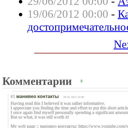
29/06/2012 00:00
-
А
19/06/2012 00:00
-
К
достопримечательно
Ne
Комментарии
#1
манивео контакты
09.01.2022 10:48
Having read this I believed it was rather informative.
I appreciate you finding the time and effort to put this short articl
I once again find myself personally spending a significant amou
But so what, it was still worth it!
My web page :: манивео контакты: https://www.youtube.co