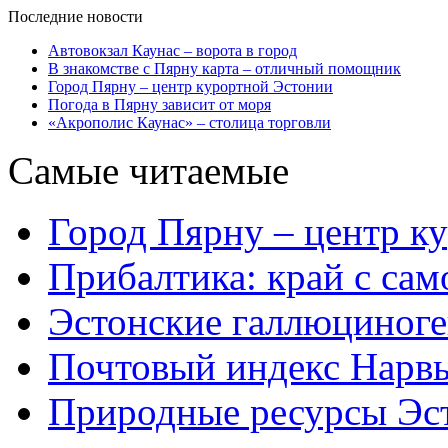
Последние новости
Автовокзал Каунас – ворота в город
В знакомстве с Пярну карта – отличный помощник
Город Пярну – центр курортной Эстонии
Погода в Пярну зависит от моря
«Акрополис Каунас» – столица торговли
Самые читаемые
Город Пярну – центр к
Прибалтика: край с са
Эстонские галлюциног
Почтовый индекс Нарв
Природные ресурсы Эс