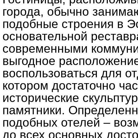
города, обычно занимаю
подобные строения в Э
основательной реставр
современными коммуник
выгодное расположение
воспользоваться для о
котором достаточно ча
исторические скульпту
памятники. Определенн
подобных отелей – воз
до всех основных дост