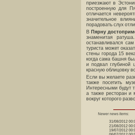
приезжают в Эстонию
построенную для Пя
отличается невероят
значительное влия
порадовать слух отл
В
Пярну достоприм
знаменитая ратуша
останавливался сам
туриста может оказа
стены города 15 век
когда сама башня бы
и подвал глубиной 
красную облицовку во
Если вы желаете разн
также посетить му
Интересными будут т
а также ресторан и 
вокруг которого разв
Newer news items:
31/08/2012 00:
21/08/2012 00:
19/07/2012 00:
06/07/2012 00: