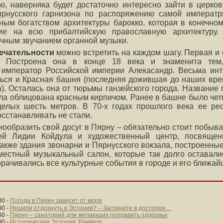
, наверняка будет достаточно интересно зайти в церко
рнусского гарнизона по распоряжению самой императ
ным богатством архитектуры барокко, которая в конечном
ние на всю прибалтийскую православную архитектуру.
ичным звучанием органной музыки.
ечательности
можно встретить на каждом шагу. Первая и 
. Построена она в конце 18 века и знаменита тем,
 император Российской империи Алекасандр. Весьма инт
ться и Красная башня (последняя дожившая до наших вре
а). Осталась она от тюрьмы ганзейского города. Название
ла облицована красным кирпичом. Ранее в башне было че
целых шесть метров. В 70-х годах прошлого века ее рес
сстанавливать не стали.
ообразить свой досуг в Пярну – обязательно стоит побыва
зей Лидии Койдула и художественный центр, посвящен
акже здания звонарни и Пярнусского вокзала, построенные
местный музыкальный салон, которые так долго оставал
орачивались все культурные события в городе и его ближай
00
-
Погода в Пярну зависит от моря
00
-
Решили отдохнуть в Эстонии? – Загляните в достопри…
00
-
Пярну – санаторий для желающих поправить здоровье
00
-
Историческая Эстония: Раквере