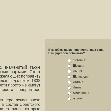
Опрос
В какой из вышеперечисленных стран
Вам удалось побывать?
Эстония
Швеция
к, знаменитый также
Дания
ными парками. Стоит
, желающих поправить
Шотландия
ылся в далеком 1838
Латвия
сти просто не смогут
Литва
 просто невероятное
Финляндия
другое
но переплелись эпоха
 в состав Советского
ми старины, которые