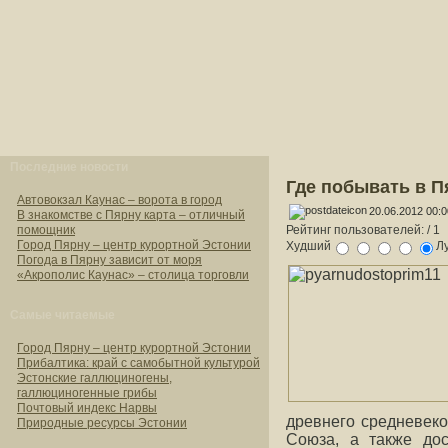
Последние новости
Где побывать в П
Автовокзал Каунас – ворота в город
20.06.2012 00:0
В знакомстве с Пярну карта – отличный
помощник
Рейтинг пользователей:
/ 1
Город Пярну – центр курортной Эстонии
Худший
Л
Погода в Пярну зависит от моря
«Акрополис Каунас» – столица торговли
Самые читаемые
Город Пярну – центр курортной Эстонии
Прибалтика: край с самобытной культурой
Эстонские галлюциногены,
галлюциногенные грибы
Почтовый индекс Нарвы
древнего средневеко
Природные ресурсы Эстонии
Союза, а также дос