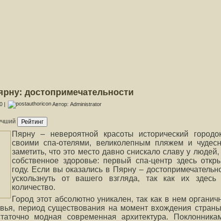
ярну: достопримечательности
0 |
Автор: Administrator
учший
Пярну – невероятной красоты исторический городо
своими спа-отелями, великолепным пляжем и чудес
заметить, что это место давно снискало славу у людей
собственное здоровье: первый спа-центр здесь откр
году. Если вы оказались в Пярну – достопримечательно
ускользнуть от вашего взгляда, так как их здесь
количество.
Город этот абсолютно уникален, так как в нем органич
вья, период существования на момент вхождения страны
таточно модная современная архитектура. Поклонника