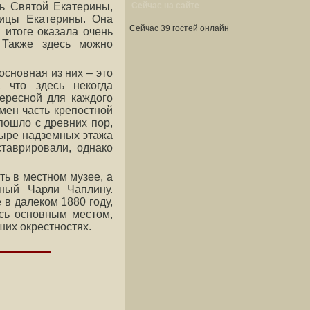
Сейчас на сайте
вь Святой Екатерины,
рицы Екатерины. Она
Сейчас 39 гостей онлайн
 итоге оказала очень
 Также здесь можно
основная из них – это
 что здесь некогда
ересной для каждого
мен часть крепостной
 пошло с древних пор,
тыре надземных этажа
таврировали, однако
ть в местном музее, а
ный Чарли Чаплину.
 в далеком 1880 году,
ись основным местом,
ших окрестностях.