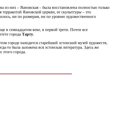
дна из них – Яановская – была восстановлена полностью только
ся терракотой Яановской церкви, ее скульптуры – это
нилось, ни по размерам, ни по уровню художественного
ще в семнадцатом веке, в первой трети. Почти все
итете города
Тарту
.
 этом городе находится старейший эстонский музей художеств,
гда-то была заложена вся эстонская литература. Здесь же
х этого города.