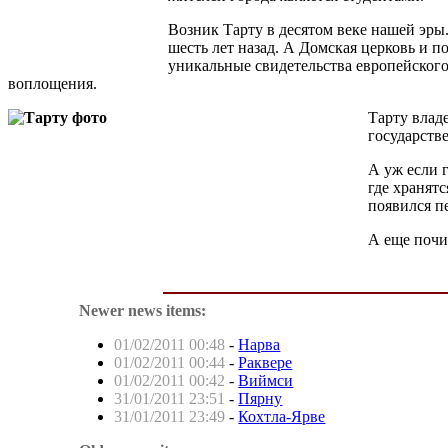
Возник Тарту в десятом веке нашей эры.
шесть лет назад. А Домская церковь и п
уникальные свидетельства европейского
воплощения.
Тарту влад
государств
А уж если 
где хранятс
появился пе
А еще почи
Newer news items:
01/02/2011 00:48
-
Нарва
01/02/2011 00:44
-
Раквере
01/02/2011 00:42
-
Виймси
31/01/2011 23:51
-
Пярну
31/01/2011 23:49
-
Кохтла-Ярве