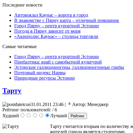
Последние новости
Автовокзал Каунас – ворота в город
В знакомстве с Пярну карта – отличный помощник
Город Пярну – центр курортной Эстонии
Погода в Пярну зависит от моря
«Акрополис Каунас» – столица торговли
Самые читаемые
Город Пярну – центр курортной Эстонии
Прибалтика: край с самобытной культурой
Эстонские галлюциногены, галлюциногенные грибы
Почтовый индекс Нарвы
Природные ресурсы Эстонии
Тарту
31.01.2011 23:46 |
Автор: Менеджер
Рейтинг пользователей:
/ 6
Худший
Лучший
Тарту считается вторым по количеству ж
жителей города является студентами.