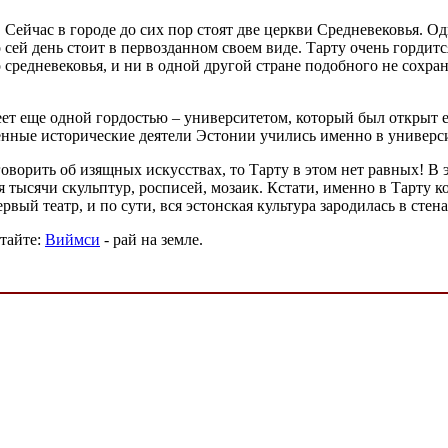
 Сейчас в городе до сих пор стоят две церкви Средневековья. О
о сей день стоит в первозданном своем виде. Тарту очень гордит
 средневековья, и ни в одной другой стране подобного не сохра
еет еще одной гордостью – университетом, который был открыт е
енные исторические деятели Эстонии учились именно в универс
говорить об изящных искусствах, то Тарту в этом нет равных! В
я тысячи скульптур, росписей, мозаик. Кстати, именно в Тарту ко
рвый театр, и по сути, вся эстонская культура зародилась в стена
тайте:
Виймси
- рай на земле.