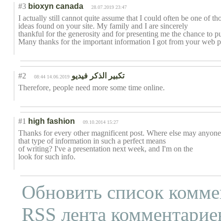
#3
bioxyn canada
28.07.2019 23:47
I actually still cannot quite assume that I could often be one of t
ideas found on your site. My family and I are sincerely
thankful for the generosity and for presenting me the chance to 
Many thanks for the important information I got from your web p
#2
تكبير الذكر فيديو
14.06.2019 08:44
Therefore, people need more some time online.
#1
high fashion
09.10.2014 15:27
Thanks for every other magnificent post. Where else may anyone
that type of information in such a perfect means
of writing? I've a presentation next week, and I'm on the
look for such info.
Обновить список комме
RSS лента комментариев