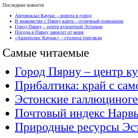
Последние новости
Автовокзал Каунас – ворота в город
В знакомстве с Пярну карта – отличный помощник
Город Пярну – центр курортной Эстонии
Погода в Пярну зависит от моря
«Акрополис Каунас» – столица торговли
Самые читаемые
Город Пярну – центр к
Прибалтика: край с са
Эстонские галлюциног
Почтовый индекс Нарв
Природные ресурсы Эс