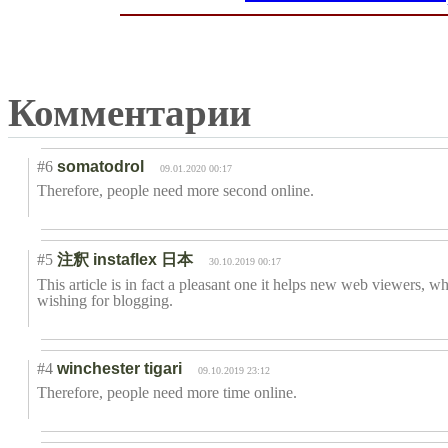
Комментарии
#6
somatodrol
09.01.2020 00:17
Therefore, people need more second online.
#5
注釈 instaflex 日本
30.10.2019 00:17
This article is in fact a pleasant one it helps new web viewers, w
wishing for blogging.
#4
winchester tigari
09.10.2019 23:12
Therefore, people need more time online.