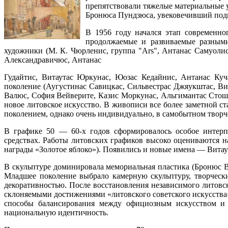
препятствовали тяжелые материальные 
Бронюса Пундзюса, увековечивший подв
В 1956 году начался этап современно
продолжаемые и развиваемые разными
художники (М. К. Чюрленис, группа "Аrs", Антанас Самуоли
Александравичюс, Антанас
Гудайтис, Витаутас Юркунас, Юозас Кедайнис, Антанас Куч
поколение (Аугустинас Савицкас, Сильвестрас Джяукштас, В
Валюс, София Вейверите, Казис Моркунас, Альгимантас Стошк
новое литовское искусство. В живописи все более заметной 
поколением, однако очень индивидуально, в самобытном творч
В графике 50 — 60-х годов сформировалось особое интерпр
средствах. Работы литовских графиков высоко оцениваются 
награды «Золотое яблоко»). Появились и новые имена — Витаут
В скульптуре доминировала мемориальная пластика (Бронюс Ви
Младшее поколение выбрало камерную скульптуру, творческ
декоративностью. После восстановления независимого литовск
склоняемыми достижениями «литовского советского искусства
способы балансирования между официозным искусством и 
национальную идентичность.