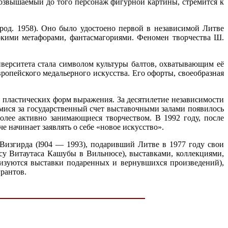
возвышаемый до того персонаж фигурной картины, стремится к
род. 1958). Оно было удостоено первой в независимой Литве
окими метафорами, фантасмагориями. Феномен творчества Ш.
верситета стала символом культуры балтов, охватывающим её
опейского медальерного искусства. Его офорты, своеобразная
 пластических форм выражения. За десятилетие независимости
ися за государственный счет выставочными залами появилось
олее активно занимающиеся творчеством. В 1992 году, после
 начинает заявлять о себе «новое искусство».
Визгирда (l904 — 1993), подаривший Литве в 1977 году свои
су Витаутаса Кашубы в Вильнюсе), выставками, коллекциями,
низуются выставки подаренных и вернувшихся произведений),
рантов.