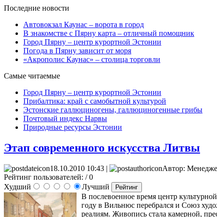
Последние новости
Автовокзал Каунас – ворота в город
В знакомстве с Пярну карта – отличный помощник
Город Пярну – центр курортной Эстонии
Погода в Пярну зависит от моря
«Акрополис Каунас» – столица торговли
Самые читаемые
Город Пярну – центр курортной Эстонии
Прибалтика: край с самобытной культурой
Эстонские галлюциногены, галлюциногенные грибы
Почтовый индекс Нарвы
Природные ресурсы Эстонии
Этап современного искусства Литвы
18.10.2010 10:43 |
Автор: Менедж
Рейтинг пользователей:
/ 0
Худший
Лучший
В послевоенное время центр культурной
году в Вильнюс перебрался и Союз худ
реалиям. Живопись стала камерной, пр