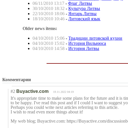
06/11/2010 13:17
-
Флаг Литвы
30/10/2010 18:32
-
Культура Литвы
22/10/2010 18:06
-
Янтарь Литвы
18/10/2010 10:46
-
Литовский язык
Older news items:
04/10/2010 15:06
-
Традиции литовской кухни
04/10/2010 15:02
-
История Вильнюса
04/10/2010 14:58
-
История Литвы
Комментарии
#2
Buyactive.com
19.11.2022 04:19
It's appropriate time to make some plans for the future and it is ti
to be happy. I've read this post and if I could I want to suggest y
Perhaps you could write next articles referring to this article.
I wish to read even more things about it!
My web blog; Buyactive.com: https://Buyactive.com/discussion