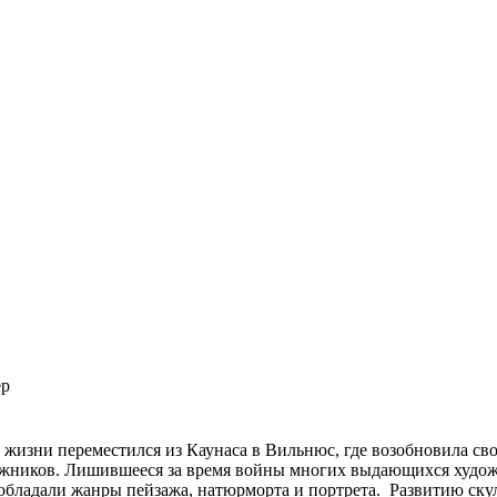
ер
 жизни переместился из Каунаса в Вильнюс, где возобновила св
ожников. Лишившееся за время войны многих выдающихся худож
еобладали жанры пейзажа, натюрморта и портрета. Развитию ску