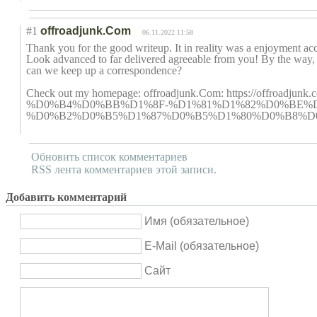
#1
offroadjunk.Com
06.11.2022 11:58
Thank you for the good writeup. It in reality was a enjoyment acc
Look advanced to far delivered agreeable from you! By the way
can we keep up a correspondence?
Check out my homepage: offroadjunk.Com: https://of
%D0%B4%D0%BB%D1%8F-%D1%81%D1%82%D0%BE%
%D0%B2%D0%B5%D1%87%D0%B5%D1%80%D0%B8%
Обновить список комментариев
RSS лента комментариев этой записи.
Добавить комментарий
Имя (обязательное)
E-Mail (обязательное)
Сайт