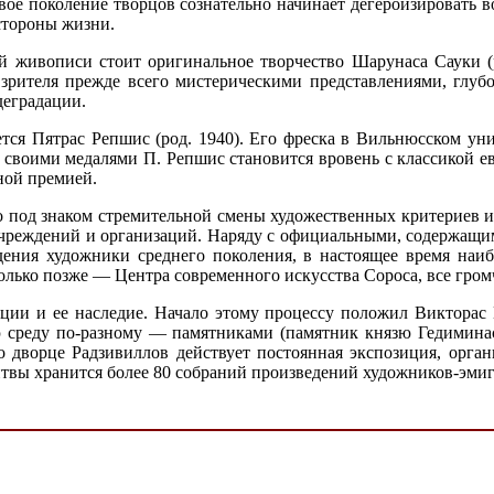
овое поколение творцов сознательно начинает дегероизировать 
стороны жизни.
ой живописи стоит оригинальное творчество Шарунаса Сауки (
зрителя прежде всего мистерическими представлениями, глуб
деградации.
тся Пятрас Репшис (род. 1940). Его фреска в Вильнюсском уни
своими медалями П. Репшис становится вровень с классикой евр
ной премией.
о под знаком стремительной смены художественных критериев и
учреждений и организаций. Наряду с официальными, содержащим
ения художники среднего поколения, в настоящее время наиб
лько позже — Центра современного искусства Сороса, все громче
ации и ее наследие. Начало этому процессу положил Викторас 
ю среду по-разному — памятниками (памятник князю Гедимина
 дворце Радзивиллов действует постоянная экспозиция, орга
Литвы хранится более 80 собраний произведений художников-эмиг