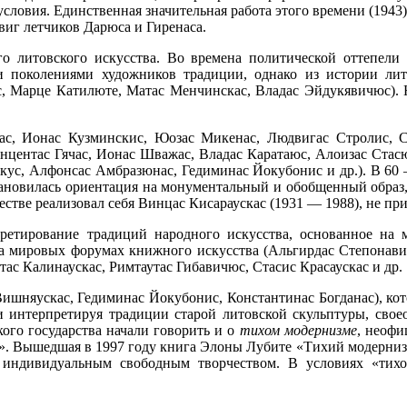
условия. Единственная значительная работа этого времени (19
иг летчиков Дарюca и Гиренаса.
го литовского искусства. Во времена политической оттепели
 поколениями художников традиции, однако из истории лит
с, Марце Катилюте, Матас Менчинскас, Владас Эйдукявичюс). Н
ас, Ионас Кузминскис, Юозас Микенас, Людвигас Стролис, С
инцентас Гячас, Ионас Шважас, Владас Каратаюс, Алоизас Стас
ус, Алфонсас Амбразюнас, Гедиминас Йокубонис и др.). В 60 —
становилась ориентация на монументальный и обобщенный образ,
естве реализовал себя Винцас Кисараускас (1931 — 1988), не 
етирование традиций народного искусства, основанное на м
на мировых форумах книжного искусства (Альгирдас Степонав
ас Калинаускас, Римтаутас Гибавичюс, Стасис Красаускас и др.
шняускас, Гедиминас Йокубонис, Константинас Богданас), кото
и интерпретируя традиции старой литовской скульптуры, свое
ого государства начали говорить и о
тихом модернизме
, неофи
». Вышедшая в 1997 году книга Элоны Лубите «Тихий модернизм.
индивидуальным свободным творчеством. В условиях «тихог