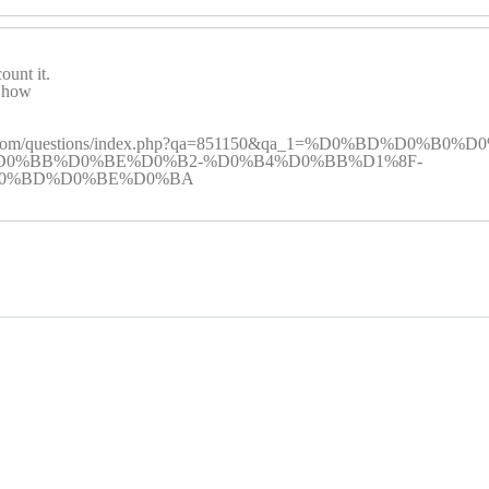
ount it.
, how
froadjunk.com/questions/index.php?qa=851150&qa_1=%D0%B
D0%BB%D0%BE%D0%B2-%D0%B4%D0%BB%D1%8F-
D0%BD%D0%BE%D0%BA