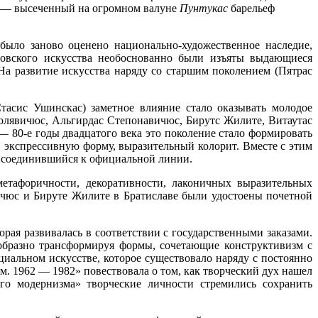
43)— высеченный на огромном валуне
Пунтукас
барельеф
 было заново оценено национально-художественное наследие,
овского искусства необоснованно были изъяты выдающиеся
а развитие искусства наряду со старшим поколением (Пятрас
тасис Ушинскас) заметное влияние стало оказывать молодое
юлявичюс, Альгирдас Степонавичюс, Бирутс Жилите, Витаутас
 80-е годы двадцатого века это поколение стало формировать
 экспрессивную форму, выразительный колорит. Вместе с этим
присоединившийся к официальной линии.
етафоричности, декоративности, лаконичных выразительных
ичюс и Бируте Жилите в Братиславе были удостоены почетной
рая развивалась в соответствии с государственными заказами.
образно трансформируя формы, сочетающие конструктивизм с
циальном искусстве, которое существовало наряду с постоянно
 1962 — 1982» повествовала о том, как творческий дух нашел
о модернизма» творческие личности стремились сохранить