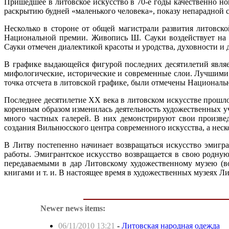
Пришедшее в литовское искусство в 70-е годы качественно н
раскрытию будней «маленького человека», показу непарадной 
Несколько в стороне от общей магистрали развития литовск
Национальной премии. Живопись Ш. Сауки воздействует на 
Сауки отмечен диалектикой красоты и уродства, духовности и 
В графике выдающейся фигурой последних десятилетий являе
мифологические, исторические и современные слои. Лучшими 
точка отсчета в литовской графике, были отмечены Националь
Последнее десятилетие XX века в литовском искусстве прошл
коренным образом изменилась деятельность художественных 
много частных галерей. В них демонстрируют свои произвед
создания Вильнюсского центра современного искусства, а неско
В Литву постепенно начинает возвращаться искусство эмигр
работы. Эмигрантское искусство возвращается в свою родну
передаваемыми в дар Литовскому художественному музею (во
книгами и т. и. В настоящее время в художественных музеях 
Newer news items:
06/11/2010 13:21
-
Литовская народная одежда