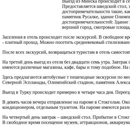
Выезд из Минска происходит в се
Предоставляется шведский стол, з
достопримечательности такие, ка
памятник Русалке, здание Олимпи
достопримечательностей: Здание 
верхний город, смотровые площа
Заселения в отель происходит после экскурсий. В свободное в
- платный проход. Можно посетить средневековый стилизованны
После всех экскурсий, возвращаться туристам в отель самостоят
На третий день выезд из отеля без двадцати семь утра. Завтрак
имеются различные магазины, кафе, бары и тому подобное. На 
Здесь предлагаются автобусные т пешеходные экскурсии по м
Северной Эспланады, Олимпийский стадион, памятник Алекса
Выезд в Турку происходит примерно в четыре часа дня. Переез
В девять часов вечера отправление на пароме в Стокгольм. Око
кондиционером, отдельным туалетом. На пароме имеются разли
На четвертый день завтрак – шведский стол. Прибытие в Стокг
В свободное время посещение музеев, аттракционов, аквариума