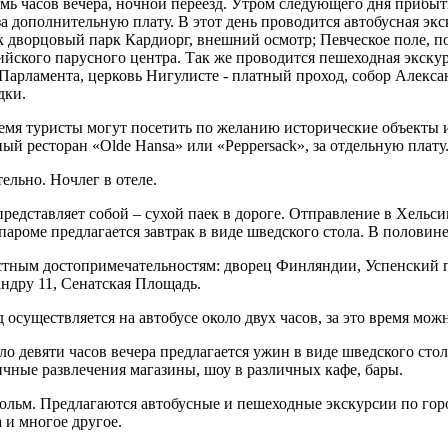
мь часов вечера, ночной переезд. Утром следующего дня прибыт
а дополнительную плату. В этот день проводится автобусная экс
к дворцовый парк Кардиорг, внешний осмотр; Певческое поле, п
йского парусного центра. Так же проводится пешеходная экскур
Парламента, церковь Нигулисте - платный проход, собор Алекс
дки.
ремя туристы могут посетить по желанию исторические объекты 
й ресторан «Olde Hansa» или «Peppersack», за отдельную плату
ельно. Ночлег в отеле.
 представляет собой – сухой паек в дороге. Отправление в Хельс
пароме предлагается завтрак в виде шведского стола. В половин
естным достопримечательностям: дворец Финляндии, Успенский 
ндру 11, Сенатская Площадь.
д осуществляется на автобусе около двух часов, за это время 
ло девяти часов вечера предлагается ужин в виде шведского стол
чные развлечения магазины, шоу в различных кафе, бары.
ольм. Предлагаются автобусные и пешеходные экскурсии по город
 и многое другое.