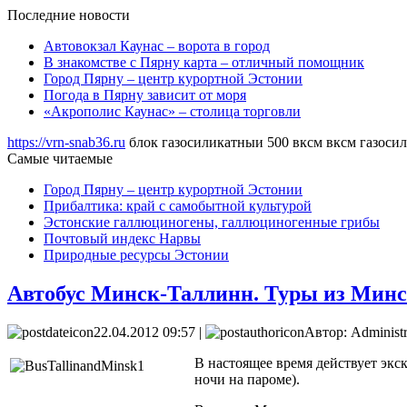
Последние новости
Автовокзал Каунас – ворота в город
В знакомстве с Пярну карта – отличный помощник
Город Пярну – центр курортной Эстонии
Погода в Пярну зависит от моря
«Акрополис Каунас» – столица торговли
https://vrn-snab36.ru
блок газосиликатныи 500 вксм вксм газосил
Самые читаемые
Город Пярну – центр курортной Эстонии
Прибалтика: край с самобытной культурой
Эстонские галлюциногены, галлюциногенные грибы
Почтовый индекс Нарвы
Природные ресурсы Эстонии
Автобус Минск-Таллинн. Туры из Минс
22.04.2012 09:57 |
Автор: Administr
В настоящее время действует экс
ночи на пароме).