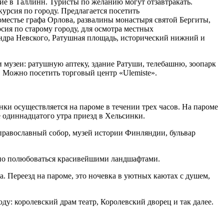
ие в Таллинн. Туристы по желанию могут отзавтракать.
курсия по городу. Предлагается посетить
оместье графа Орлова, развалины монастыря святой Бергиты,
сия по старому городу, для осмотра местных
андра Невского, Ратушная площадь, исторический нижний и
и музеи: ратушную аптеку, здание Ратуши, телебашню, зоопарк
. Можно посетить торговый центр «Ulemiste».
инки осуществляется на пароме в течении трех часов. На пароме
е одиннадцатого утра приезд в Хельсинки.
православный собор, музей истории Финляндии, бульвар
можно полюбоваться красивейшими ландшафтами.
а. Переезд на пароме, это ночевка в уютных каютах с душем,
у: королевский драм театр, Королевский дворец и так далее.