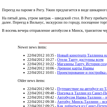
Переезд на пароме в Ригу. Ужин предлагается в виде шикарног
На пятый день, утром завтрак – шведский стол. В Ригу прибыт
далее. Переезд в Вильнус, экскурсии по городу, посещение то
В восемь вечера отправление автобусом в Минск, транзитом че
Newer news items:
22/04/2012 10:35
-
Новый кинотеатр Таллинна н
22/04/2012 10:27
-
Отели Тарту доступны всем
22/04/2012 10:22
-
Магазины Тарту. История соз
22/04/2012 10:06
-
Древние карты Нарвы
22/04/2012 10:01
-
Проектирование и постройка 
Older news items:
22/04/2012 09:52
-
Путешествие на автобусе из 
22/04/2012 09:48
-
Поездка в Таллин из Санкт-Пе
22/04/2012 09:42
-
Автобусом Нарва-Таллинн – 
22/04/2012 09:38
-
Автобус Минск-Таллинн – вся
22/04/2012 09:25
-
Как добраться из Санкт-Петер