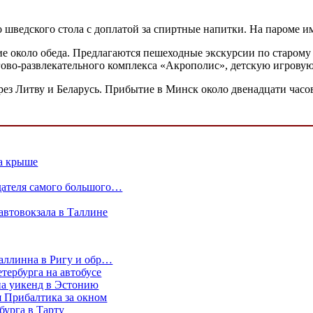
о шведского стола с доплатой за спиртные напитки. На пароме и
ие около обеда. Предлагаются пешеходные экскурсии по старому
ргово-развлекательного комплекса «Акрополис», детскую игрову
рез Литву и Беларусь. Прибытие в Минск около двенадцати часо
а крыше
дателя самого большого…
автовокзала в Таллине
Таллинна в Ригу и обр…
тербурга на автобусе
на уикенд в Эстонию
 Прибалтика за окном
бурга в Тарту