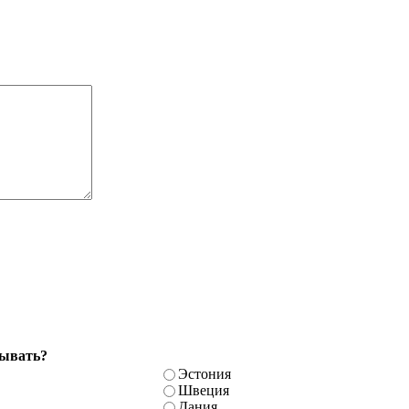
бывать?
Эстония
Швеция
Дания