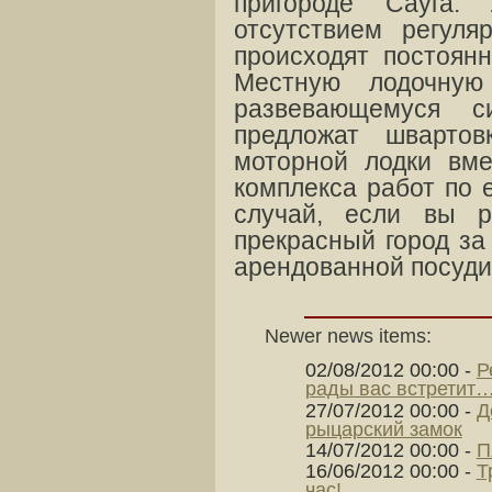
пригороде Сауга.
отсутствием регуля
происходят постоян
Местную лодочную
развевающемуся с
предложат шварто
моторной лодки вме
комплекса работ по 
случай, если вы р
прекрасный город за
арендованной посуди
Newer news items:
02/08/2012 00:00
-
Р
рады вас встретит
27/07/2012 00:00
-
Д
рыцарский замок
14/07/2012 00:00
-
П
16/06/2012 00:00
-
Т
час!