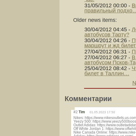
31/05/2012 00:00
-
В
правильный подхо
Older news items:
30/04/2012 04:45
-
Л
автобусов Тарту?
30/04/2012 04:26
-
П
маршрут и жд биле
27/04/2012 06:31
-
П
27/04/2012 06:27
-
В
автобусом Псков-Та
25/04/2012 08:42
-
Ч
билет в Таллин…
N
Комментарии
#2
Tim
01.05.2023 17:50
Nikes: https://www.nikesoutlets.us.com
Yeezy 500: https://www.yeezy500boos
Outlet Adidas: https://www.outletadid
Off White Jordan 1: https://www.offwh
Nike Canada Online: https://www.nike