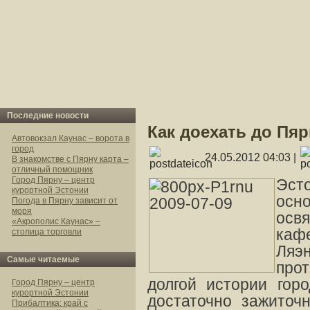
Последние новости
Как доехать до Пя
Автовокзал Каунас – ворота в
город
24.05.2012 04:03 |
В знакомстве с Пярну карта –
отличный помощник
Город Пярну – центр
Эст
курортной Эстонии
осн
Погода в Пярну зависит от
моря
ос
«Акрополис Каунас» –
каф
столица торговли
Ляэ
Самые читаемые
про
долгой истории гор
Город Пярну – центр
курортной Эстонии
достаточно зажиточ
Прибалтика: край с