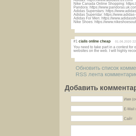
Adidas: https://www.adidass.us.com/
Nike Canada Online Shopping: https:
Pandora: https://www.pandoras.uk.co
Adidas Superstars: https://www.adida
Adidas Superstar: https://www.adidas
Adidas For Men: https://www.adidass
Nike Shoes: https://www.nikeshoesout
#1
cialis online cheap
01.06.2020 22
You need to take part in a contest for 
websites on the web. I will highly re
Обновить список комм
RSS лента комментарие
Добавить коммента
Имя (о
E-Mail
Сайт