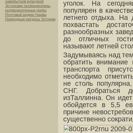
самобытной культурой
уголок. На сегодн
Эстонские галлюциногены,
популярен в качеств
галлюциногенные грибы
Почтовый индекс Нарвы
летнего отдыха. На
Природные ресурсы Эстонии
похвастать достат
разнообразных завед
до отличных гост
называют летней сто
Задумываясь над тем,
обратить внимание 
транспорта прису
необходимо отметить
не столь популярна,
СНГ. Добраться 
изТаллинна. Он идет
обойдется в 5,5 ев
причине невостребов
существенно сократи