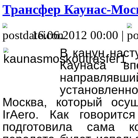
Трансфер Каунас-Моск
16.06.2012 00:00 |
В канун наст
Каунаса вп
направл
установлен
Москва, который осущ
IrAero. Как говоритс
подготовила сама к