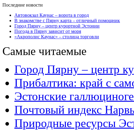
Последние новости
Автовокзал Каунас – ворота в город
В знакомстве с Пярну карта – отличный помощник
Город Пярну – центр курортной Эстонии
Погода в Пярну зависит от моря
«Акрополис Каунас» – столица торговли
Самые читаемые
Город Пярну – центр к
Прибалтика: край с са
Эстонские галлюциног
Почтовый индекс Нарв
Природные ресурсы Эс