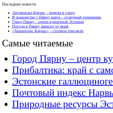
Последние новости
Автовокзал Каунас – ворота в город
В знакомстве с Пярну карта – отличный помощник
Город Пярну – центр курортной Эстонии
Погода в Пярну зависит от моря
«Акрополис Каунас» – столица торговли
Самые читаемые
Город Пярну – центр к
Прибалтика: край с са
Эстонские галлюциног
Почтовый индекс Нарв
Природные ресурсы Эс