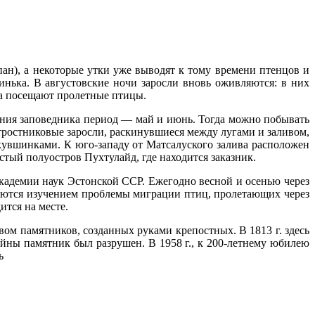
пан), а некоторые утки уже выводят к тому времени птенцов и
инька. В августовские ночи заросли вновь оживляются: в них
ова посещают пролетные птицы.
щения заповедника период — май и июнь. Тогда можно побывать
тростниковые заросли, раскинувшиеся между лугами и заливом,
увшинками. К юго-западу от Матсалуского залива расположен
тый полуостров Пухтулайд, где находится заказник.
Академии наук Эстонской ССР. Ежегодно весной и осенью через
аются изучением проблемы миграции птиц, пролетающих через
ится на месте.
ом памятников, созданных руками крепостных. В 1813 г. здесь
йны памятник был разрушен. В 1958 г., к 200-летнему юбилею
ь