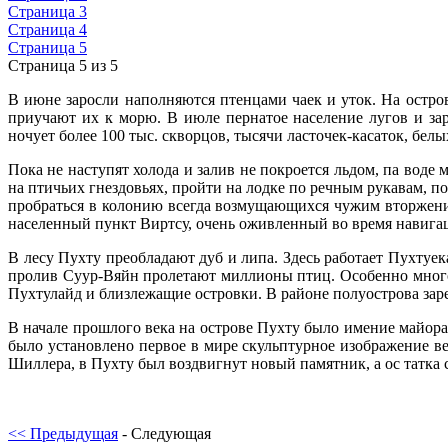
Страница 3
Страница 4
Страница 5
Страница 5 из 5
В июне заросли наполняются птенцами чаек и уток. На остров
приучают их к морю. В июле пернатое население лугов и зар
ночует более 100 тыс. скворцов, тысячи ласточек-касаток, бел
Пока не наступят холода и залив не покроется льдом, па вод
на птичьих гнездовьях, пройти на лодке по речным рукавам, 
пробраться в колонию всегда возмущающихся чужим вторжени
населенный пункт Виртсу, очень оживленный во время навигац
В лесу Пухту преобладают дуб и липа. Здесь работает Пухтуе
пролив Суур-Вяйн пролетают миллионы птиц. Особенно много
Пухтулайд и близлежащие островки. В районе полуострова заре
В начале прошлого века на острове Пухту было имение майора
было установлено первое в мире скульптурное изображение в
Шиллера, в Пухту был воздвигнут новый памятник, а ос татка с
<< Предыдущая
- Следующая