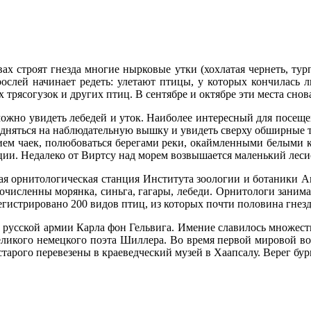
ах строят гнезда многие нырковые утки (хохлатая чернеть, тур
ослей начинает редеть: улетают птицы, у которых кончилась л
ых трясогузок и других птиц. В сентябре и октябре эти места сн
е можно увидеть лебедей и уток. Наиболее интересный для посе
подняться на наблюдательную вышку и увидеть сверху обширные 
ем чаек, полюбоваться берегами реки, окаймленными белыми к
ии. Недалеко от Виртсу над морем возвышается маленький лесис
кая орнитологическая станция Института зоологии и ботаники 
численны морянка, синьга, гагары, лебеди. Орнитологи заним
гистрировано 200 видов птиц, из которых почти половина гнезд
 русской армии Карла фон Гельвига. Имение славилось множеств
еликого немецкого поэта Шиллера. Во время первой мировой во
тарого перевезены в краеведческий музей в Хаапсалу. Верег бур