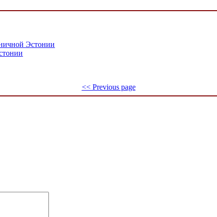
аничной Эстонии
стонии
<< Previous page