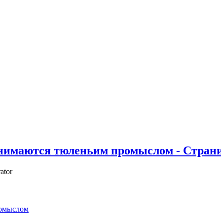
анимаются тюленьим промыслом - Страни
ator
ромыслом