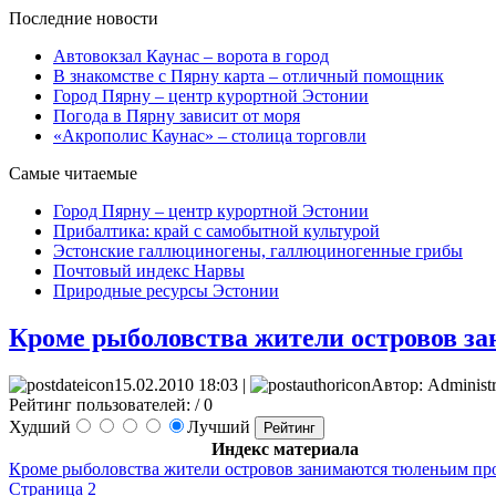
Последние новости
Автовокзал Каунас – ворота в город
В знакомстве с Пярну карта – отличный помощник
Город Пярну – центр курортной Эстонии
Погода в Пярну зависит от моря
«Акрополис Каунас» – столица торговли
Самые читаемые
Город Пярну – центр курортной Эстонии
Прибалтика: край с самобытной культурой
Эстонские галлюциногены, галлюциногенные грибы
Почтовый индекс Нарвы
Природные ресурсы Эстонии
Кроме рыболовства жители островов з
15.02.2010 18:03 |
Автор: Administr
Рейтинг пользователей:
/ 0
Худший
Лучший
Индекс материала
Кроме рыболовства жители островов занимаются тюленьим п
Страница 2