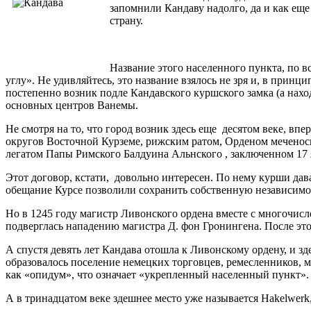
запомнили Кандаву надолго, да и как еще
страну.
Название этого населенного пункта, по вс
углу». Не удивляйтесь, это название взялось не зря и, в прин
постепенно возник подле Кандавского куршского замка (а наход
основных центров Ванемы.
Не смотря на то, что город возник здесь еще десятом веке, вп
округов Восточной Курземе, рижским ратом, Орденом меченосц
легатом Папы Римского Балдуина Альнского , заключенном 17 я
Этот договор, кстати, довольно интересен. По нему курши дав
обещание Курсе позволили сохранить собственную независимост
Но в 1245 году магистр Ливонского ордена вместе с многочисл
подверглась нападению магистра Д. фон Гронингена. После эт
А спустя девять лет Кандава отошла к Ливонскому ордену, и зде
образовалось поселение немецких торговцев, ремесленников, м
как «опидум», что означает «укрепленный населенный пункт».
А в тринадцатом веке здешнее место уже называется Hakelwerk,