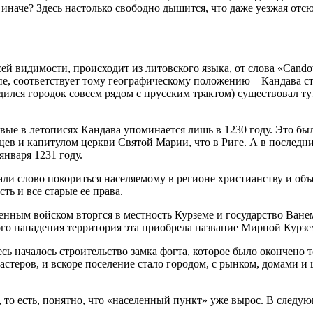
 иначе? Здесь настолько свободно дышится, что даже уезжая отсю
ей видимости, происходит из литовского языка, от слова «Cando
ципе, соответствует тому географическому положению – Кандава 
ился городок совсем рядом с прусским трактом) существовал тут
ервые в летописях Кандава упоминается лишь в 1230 году. Это б
ев и капитулом церкви Святой Марии, что в Риге. А в последн
нваря 1231 году.
али слово покориться населяемому в регионе христианству и объ
ь и все старые ее права.
енным войском вторгся в местность Курземе и государство Ване
ого нападения территория эта приобрела название Мирной Курзе
сь началось строительство замка фогта, которое было окончено т
астеров, и вскоре поселение стало городом, с рынком, домами и
 то есть, понятно, что «населенный пункт» уже вырос. В следую