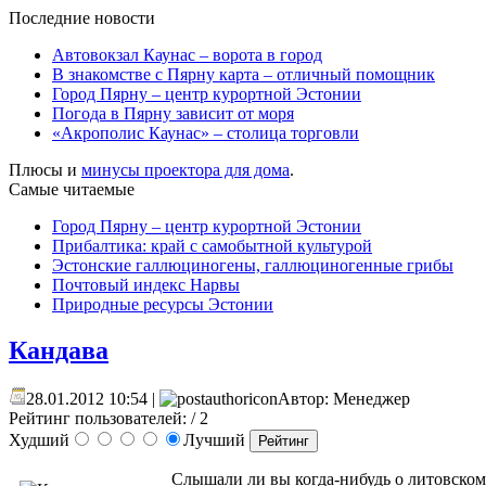
Последние новости
Автовокзал Каунас – ворота в город
В знакомстве с Пярну карта – отличный помощник
Город Пярну – центр курортной Эстонии
Погода в Пярну зависит от моря
«Акрополис Каунас» – столица торговли
Плюсы и
минусы проектора для дома
.
Самые читаемые
Город Пярну – центр курортной Эстонии
Прибалтика: край с самобытной культурой
Эстонские галлюциногены, галлюциногенные грибы
Почтовый индекс Нарвы
Природные ресурсы Эстонии
Кандава
28.01.2012 10:54 |
Автор: Менеджер
Рейтинг пользователей:
/ 2
Худший
Лучший
Слышали ли вы когда-нибудь о литовском 