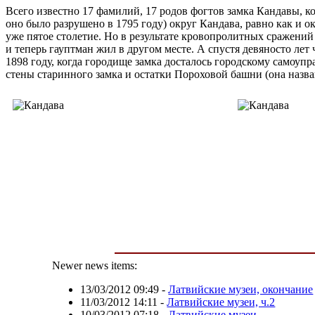
Всего известно 17 фамилий, 17 родов фогтов замка Кандавы, ко
оно было разрушено в 1795 году) округ Кандава, равно как и 
уже пятое столетие. Но в результате кровопролитных сражений
и теперь гауптман жил в другом месте. А спустя девяносто лет
1898 году, когда городище замка досталось городскому самоупр
стены старинного замка и остатки Пороховой башни (она назван
Newer news items:
13/03/2012 09:49
-
Латвийские музеи, окончание
11/03/2012 14:11
-
Латвийские музеи, ч.2
10/03/2012 07:18
-
Латвийские музеи