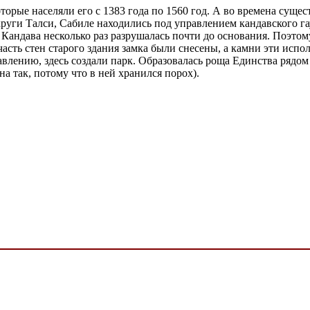
торые населяли его с 1383 года по 1560 год. А во времена сущес
округи Талси, Сабиле находились под управлением кандавского г
 Кандава несколько раз разрушалась почти до основания. Поэтом
 часть стен старого здания замка были снесены, а камни эти исп
авлению, здесь создали парк. Образовалась роща Единства рядом
а так, потому что в ней хранился порох).