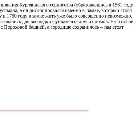
твования Курляндского герцогства (образовавшись в 1561 году,
ауптмана, а он дислоцировался именно в замке, который стоял
у в 1750 году в замке жить уже было совершенно невозможно,
ользовались для выкладки фундамента других домов. Ну а после
 с Пороховой башней, а городище сохранилось – там стоят