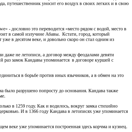
да, путешественник уносит его воздух в своих легких и в свою
we» - дословно это переводится «место рядом с водой, место в
стоит в самой излучине Абавы. Кстати, город, который
 уже в десятом веке, и довольно скоро он стал одним из
ыли даже не летописи, а договор между феодалами девяти
ий раз замок Кандавы упоминается в договоре куршей с
единиться в борьбе против иных язычников, а в обмен на это
ма было разрушено попросту до основания. Кандава также
ме.
олько в 1259 году. Как и водилось, вокруг замка стихийно
 церковью. И в 1366 году Кандава в летописях уже упоминается
щем веке уже упоминается построенная здесь корчма и кузнец.