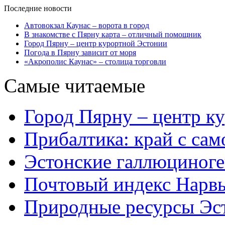
Последние новости
Автовокзал Каунас – ворота в город
В знакомстве с Пярну карта – отличный помощник
Город Пярну – центр курортной Эстонии
Погода в Пярну зависит от моря
«Акрополис Каунас» – столица торговли
Самые читаемые
Город Пярну – центр к
Прибалтика: край с са
Эстонские галлюциног
Почтовый индекс Нарв
Природные ресурсы Эс