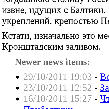
извне, идущих с Балтики
укреплений, крепостью П
Кстати, изначально это ме
Кронштадским заливом.
Newer news items:
29/10/2011 19:03
-
В
23/10/2011 12:52
-
З
16/10/2011 15:27
-
Ч