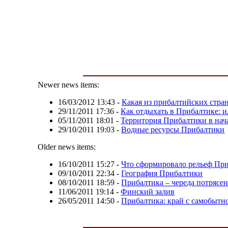
Newer news items:
16/03/2012 13:43
-
Какая из прибалтийских стра
29/11/2011 17:36
-
Как отдыхать в Прибалтике: и
05/11/2011 18:01
-
Территория Прибалтики в нача
29/10/2011 19:03
-
Водные ресурсы Прибалтики
Older news items:
16/10/2011 15:27
-
Что сформировало рельеф Пр
09/10/2011 22:34
-
География Прибалтики
08/10/2011 18:59
-
Прибалтика – череда потрясе
11/06/2011 19:14
-
Финский залив
26/05/2011 14:50
-
Прибалтика: край с самобытн