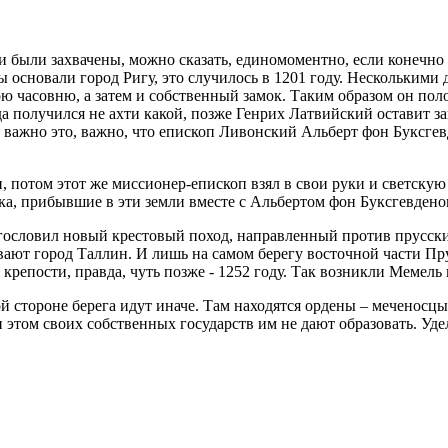
и были захвачены, можно сказать, единомоментно, если конечно
ы основали город Ригу, это случилось в 1201 году. Нескольким
ою часовню, а затем и собственный замок. Таким образом он по
а получился не ахти какой, позже Генрих Латвийский оставит з
е важно это, важно, что епископ Ливонский Альберт фон Буксге
 потом этот же миссионер-епископ взял в свои руки и светскую 
, прибывшие в эти земли вместе с Альбертом фон Буксгевденом 
ословил новый крестовый поход, направленный против прусских
ывают город Таллин. И лишь на самом берегу восточной части П
и крепости, правда, чуть позже - 1252 году. Так возникли Мемель
й стороне берега идут иначе. Там находятся ордены – меченосцы
этом своих собственных государств им не дают образовать. Уде