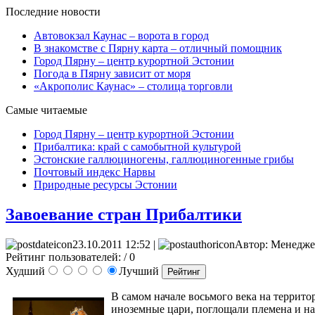
Последние новости
Автовокзал Каунас – ворота в город
В знакомстве с Пярну карта – отличный помощник
Город Пярну – центр курортной Эстонии
Погода в Пярну зависит от моря
«Акрополис Каунас» – столица торговли
Самые читаемые
Город Пярну – центр курортной Эстонии
Прибалтика: край с самобытной культурой
Эстонские галлюциногены, галлюциногенные грибы
Почтовый индекс Нарвы
Природные ресурсы Эстонии
Завоевание стран Прибалтики
23.10.2011 12:52 |
Автор: Менедже
Рейтинг пользователей:
/ 0
Худший
Лучший
В самом начале восьмого века на террито
иноземные цари, поглощали племена и на