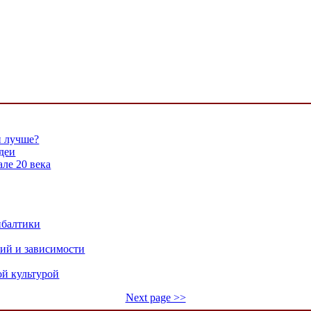
н лучше?
деи
ле 20 века
ибалтики
ний и зависимости
ой культурой
Next page >>