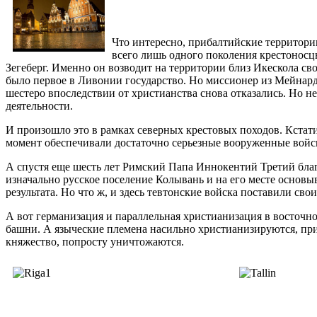
Что интересно, прибалтийские территори
всего лишь одного поколения крестоносц
Зегеберг. Именно он возводит на территории близ Икескола св
было первое в Ливонии государство. Но миссионер из Мейнард
шестеро впоследствии от христианства снова отказались. Но н
деятельности.
И произошло это в рамках северных крестовых походов. Кстати,
момент обеспечивали достаточно серьезные вооруженные войска
А спустя еще шесть лет Римский Папа Иннокентий Третий благ
изначально русское поселение Колывань и на его месте основ
результата. Но что ж, и здесь тевтонские войска поставили сво
А вот германизация и параллельная христианизация в восточно
башни. А языческие племена насильно христианизируются, при 
княжество, попросту уничтожаются.