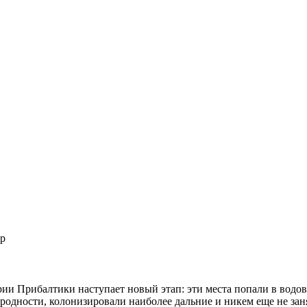
р
рии Прибалтики наступает новый этап: эти места попали в водо
родности, колонизировали наиболее дальние и никем еще не зан