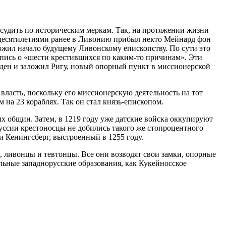
 судить по историческим меркам. Так, на протяжении жизни
и десятилетиями ранее в Ливонию прибыл некто Мейнард фон
ложил начало будущему Ливонскому епископству. По сути это
апись о «шести крестившихся по каким-то причинам». Эти
вден и заложил Ригу, новый опорный пункт в миссионерской
власть, поскольку его миссионерскую деятельность на тот
на 23 кораблях. Так он стал князь-епископом.
 общин. Затем, в 1219 году уже датские войска оккупируют
руссии крестоносцы не добились такого же стопроцентного
 и Кенингсберг, выстроенный в 1255 году.
, ливонцы и тевтонцы. Все они возводят свои замки, опорные
льные западнорусские образования, как Кукейносское