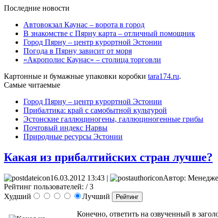
Последние новости
Автовокзал Каунас – ворота в город
В знакомстве с Пярну карта – отличный помощник
Город Пярну – центр курортной Эстонии
Погода в Пярну зависит от моря
«Акрополис Каунас» – столица торговли
Картонные и бумажные упаковки коробки
tara174.ru
.
Самые читаемые
Город Пярну – центр курортной Эстонии
Прибалтика: край с самобытной культурой
Эстонские галлюциногены, галлюциногенные грибы
Почтовый индекс Нарвы
Природные ресурсы Эстонии
Какая из прибалтийских стран лучше?
16.03.2012 13:43 |
Автор: Менедж
Рейтинг пользователей:
/ 3
Худший
Лучший
Конечно, ответить на озвученный в загол