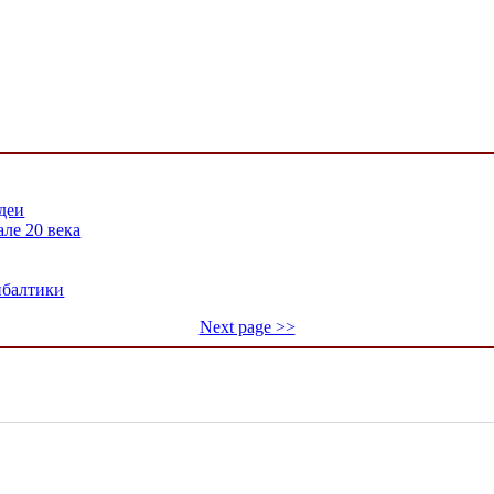
деи
ле 20 века
ибалтики
Next page >>