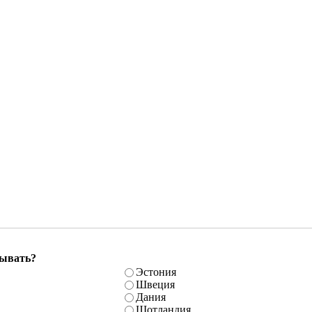
бывать?
Эстония
Швеция
Дания
Шотландия