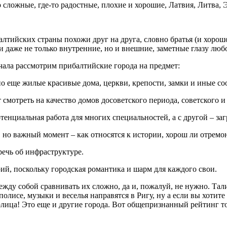
о сложные, где-то радостные, плохие и хорошие, Латвия, Литва, 
балтийских страны похожи друг на друга, словно братья (и хорош
и даже не только внутренние, но и внешние, заметные глазу лю
ала рассмотрим прибалтийские города на предмет:
но еще жилые красивые дома, церкви, крепости, замки и иные со
 смотреть на качество домов досоветского периода, советского и
тенциальная работа для многих специальностей, а с другой – за
й, но важный момент – как относятся к истории, хорош ли отрем
 речь об инфраструктуре.
ий, поскольку городская романтика и шарм для каждого свои.
жду собой сравнивать их сложно, да и, пожалуй, не нужно. Тал
исе, музыки и веселья направятся в Ригу, ну а если вы хотите 
толица! Это еще и другие города. Вот общепризнанный рейтинг т