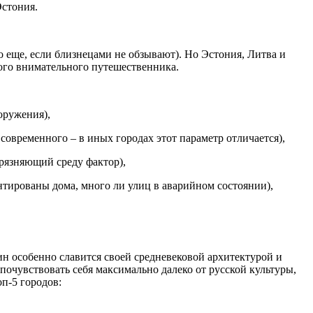
Эстония.
о еще, если близнецами не обзывают). Но Эстония, Литва и
бого внимательного путешественника.
оружения),
 современного – в иных городах этот параметр отличается),
грязняющий среду фактор),
онтированы дома, много ли улиц в аварийном состоянии),
ин особенно славится своей средневековой архитектурой и
почувствовать себя максимально далеко от русской культуры,
оп-5 городов: