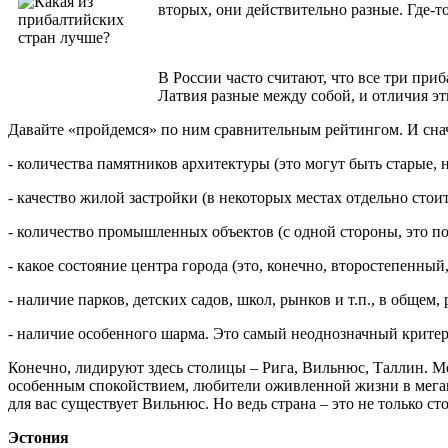
вторых, они действительно разные. Где-т
В России часто считают, что все три при
Латвия разные между собой, и отличия эт
Давайте «пройдемся» по ним сравнительным рейтингом. И снач
- количества памятников архитектуры (это могут быть старые, 
- качество жилой застройки (в некоторых местах отдельно стоит
- количество промышленных объектов (с одной стороны, это по
- какое состояние центра города (это, конечно, второстепенны
- наличие парков, детских садов, школ, рынков и т.п., в общем,
- наличие особенного шарма. Это самый неоднозначный критер
Конечно, лидируют здесь столицы – Рига, Вильнюс, Таллин. Ме
особенным спокойствием, любители оживленной жизни в мегапол
для вас существует Вильнюс. Но ведь страна – это не только с
Эстония