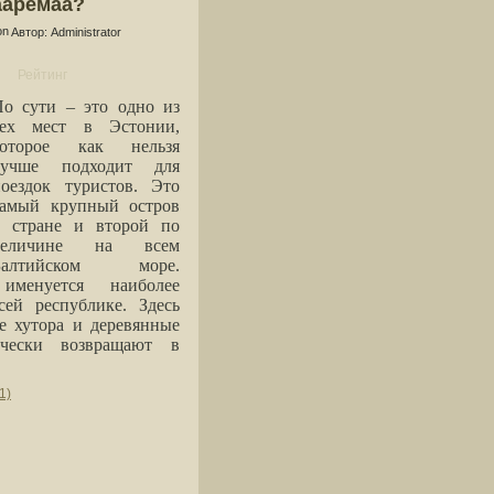
ааремаа?
Автор: Administrator
й
По сути – это одно из
тех мест в Эстонии,
которое как нельзя
лучше подходит для
поездок туристов. Это
самый крупный остров
в стране и второй по
величине на всем
Балтийском море.
менуется наиболее
ей республике. Здесь
е хутора и деревянные
ически возвращают в
1)