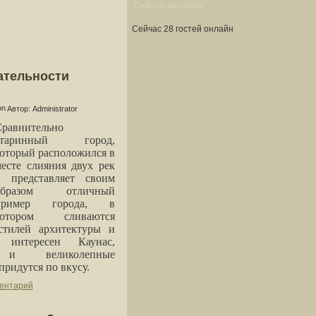
Сейчас на сайте
Сейчас 28 гостей онлайн
ательности
Автор: Administrator
Сравнительно
старинный город,
оторый расположился в
есте слияния двух рек
и представляет своим
образом отличный
пример города, в
котором сливаются
стилей архитектуры и
 интересен Каунас,
ти и великолепные
ридутся по вкусу.
ментарий