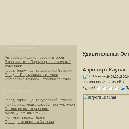
Последние новости
Удивительная Эст
Автовокзал Каунас – ворота в город
В знакомстве с Пярну карта – отличный
помощник
Аэропорт Каунас.
Город Пярну – центр курортной Эстонии
Погода в Пярну зависит от моря
29.06.2012 00:0
«Акрополис Каунас» – столица торговли
Рейтинг пользователей:
/ 1
Худший
Л
Самые читаемые
Город Пярну – центр курортной Эстонии
Прибалтика: край с самобытной культурой
Эстонские галлюциногены,
галлюциногенные грибы
Почтовый индекс Нарвы
Природные ресурсы Эстонии