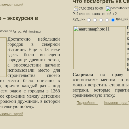
Что посмотреть на С
ь комментарий
07.06.2012 00:00 |
Рейтинг пользователей:
/ 2
 – экскурсия в
Худший
Лучши
Автор: Administrator
Достаточно небольшой
городок в северной
Эстонии. Еще в 13 веке
здесь было возведено
городище древних эстов,
а впоследствии датчане
использовали место для
Сааремаа
по праву и
строительства своего
«эстонским» местом во вс
это место было описано в
можно встретить старинны
х, причем каждый раз – под
ветряки, которые практ
сем рядом с городом в 1268
средневековую эпоху.
ое сражение между датскими
родской дружиной, в которой
Подробнее...
Комментарии (
ительную победу.
ь комментарий