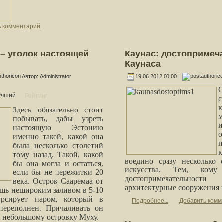
ь комментарий
– уголок настоящей
Каунас: достопримеч
Каунаса
Автор: Administrator
19.06.2012 00:00 |
учший
к
Здесь обязательно стоит
м
побывать, дабы узреть
настоящую Эстонию
именно такой, какой она
была несколько столетий
тому назад. Такой, какой
воедино сразу несколько 
бы она могла и остаться,
искусства. Тем, кому
если бы не пережитки 20
достопримечательнос
века. Остров Сааремаа от
архитектурные сооружения п
ишь нешироким заливом в 5-10
урсирует паром, который в
Подробнее...
Добавить ком
переполнен. Причаливать он
 к небольшому островку Муху.