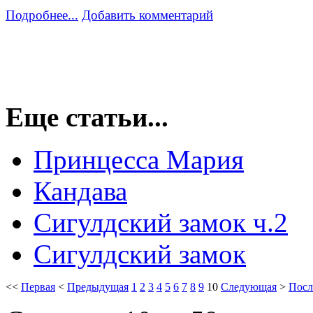
Подробнее...
Добавить комментарий
Еще статьи...
Принцесса Мария
Кандава
Сигулдский замок ч.2
Сигулдский замок
<<
Первая
<
Предыдущая
1
2
3
4
5
6
7
8
9
10
Следующая
>
Посл