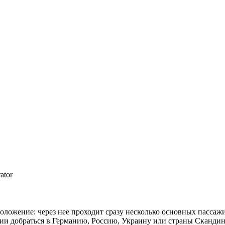
ator
положение: через нее проходит сразу несколько основных пасса
ции добраться в Германию, Россию, Украину или страны Сканди