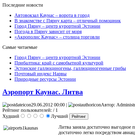
Последние новости
Автовокзал Каунас – ворота в город
В знакомстве с Пярну карта – отличный помощник
Город Пярну – центр курортной Эстонии
Погода в Пярну зависит от моря
«Акрополис Каунас» – столица торговли
Самые читаемые
Город Пярну – центр курортной Эстонии
Прибалтика: край с самобытной культурой
Эстонские галлюциногены, галлюциногенные грибы
Почтовый индекс Нарвы
Природные ресурсы Эстонии
Аэропорт Каунас. Литва
29.06.2012 00:00 |
Автор: Administr
Рейтинг пользователей:
/ 1
Худший
Лучший
Литва заняла достаточно выгодное 
достаточно легко посредством авиа