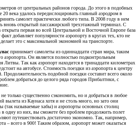
лометров от центральных районов города. До этого в подобных
е 20 века удалось передислоцировать главный аэродром в
ринять самолет практически любого типа. В 2008 году в нем
ь вновь открытый пассажирский трехэтажный терминал. С
а открыта первая во всей Центральной и Восточной Европе база
 факт добавляет популярности аэропорту в кругах тех, кто не
 делает это с максимальной экономией на транспорте.
унас
принимает самолеты из одиннадцати стран мира, таким
го аэропорта. Он является полностью подконтрольным
 Литвы. Так как аэропорт находится в тринадцати километрах
редстоит на автобусе. Стоимость поездки из аэропорта к центру
й. Продолжительность подобной поездки составит всего около
проблем добраться до целого ряда городов Прибалтики, с
ние.
 не только существенно сэкономить, но и добраться в любое
й вылета из Каунаса хотя и не столь много, но зато они
ы (так называемые хабы) и аэропорты основных столиц
 в одну из них, вы сможете без проблем продолжить полет
ляют путешествовать достаточно экономно. Так, например,
та – всего в 900! Таким образом, аэропорт может оказаться