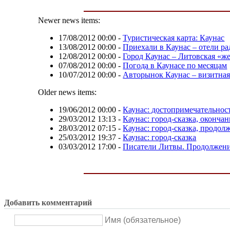
Newer news items:
17/08/2012 00:00
-
Туристическая карта: Каунас
13/08/2012 00:00
-
Приехали в Каунас – отели ра
12/08/2012 00:00
-
Город Каунас – Литовская «
07/08/2012 00:00
-
Погода в Каунасе по месяцам
10/07/2012 00:00
-
Авторынок Каунас – визитная
Older news items:
19/06/2012 00:00
-
Каунас: достопримечательнос
29/03/2012 13:13
-
Каунас: город-сказка, оконча
28/03/2012 07:15
-
Каунас: город-сказка, продол
25/03/2012 19:37
-
Каунас: город-сказка
03/03/2012 17:00
-
Писатели Литвы. Продолжен
Добавить комментарий
Имя (обязательное)