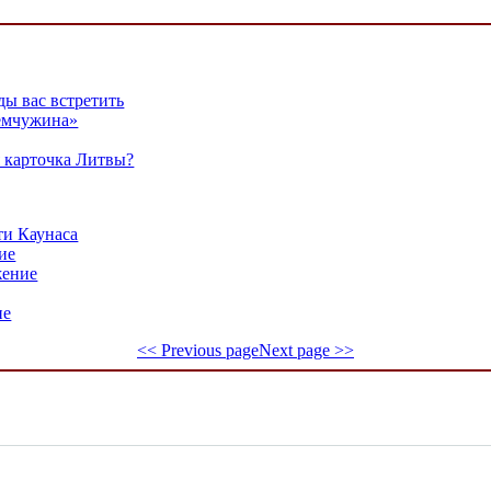
ды вас встретить
жемчужина»
 карточка Литвы?
ти Каунаса
ние
жение
ие
<< Previous page
Next page >>