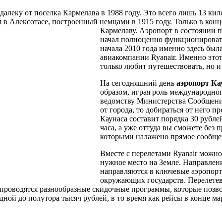
алеку от поселка Кармелава в 1988 году. Это всего лишь 13 ки
в Алексотасе, построенный немцами в 1915 году. Только в конц
Кармелаву. Аэропорт в
состоянии п
начал полноценно функционироват
начала 2010 года именно здесь был
авиакомпании Ryanair. Именно этот
только любит путешествовать, но и
На сегодняшний день
аэропорт Ка
образом, играя роль международно
ведомству Министерства Сообщения
от города, то добираться от него п
Каунаса составит порядка 30 рубле
часа, а уже оттуда вы сможете без 
которыми налажено прямое сообще
Вместе с перелетами Ryanair можно
нужное место на Земле. Направлени
направляются в ключевые аэропорт
окружающих государств. Перелетев
 проводятся разнообразные скидочные программы, которые позво
ной до полутора тысяч рублей, в то время как рейсы в конце мар