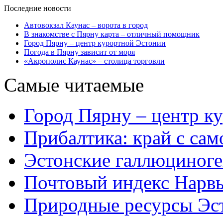
Последние новости
Автовокзал Каунас – ворота в город
В знакомстве с Пярну карта – отличный помощник
Город Пярну – центр курортной Эстонии
Погода в Пярну зависит от моря
«Акрополис Каунас» – столица торговли
Самые читаемые
Город Пярну – центр к
Прибалтика: край с са
Эстонские галлюциног
Почтовый индекс Нарв
Природные ресурсы Эс