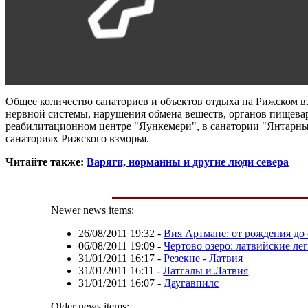
Общее количество санаториев и объектов отдыха на Рижском 
нервной системы, нарушения обмена веществ, органов пищева
реабилитационном центре "Яункемери", в санатории "Янтарны
санаториях Рижского взморья.
Читайте также:
Варяги, норманны и другие люди севера
Newer news items:
26/08/2011 19:32
-
Вия Артмане: от рождения до
06/08/2011 19:09
-
Чертово озеро: латвийские ле
31/01/2011 16:17
-
Резекне - Латвия
31/01/2011 16:11
-
Латгалы и Латвия
31/01/2011 16:07
-
Даугавпилс
Older news items: