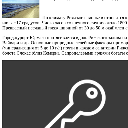
По климату Рижское взморье в относится к 
июля +17 градусов. Число часов солнечного сияния около 1800 
Прекрасный песчаный пляж шириной от 30 до 50 м окаймлен с
Город-курорт Юрмала протягивается вдоль Рижского залива н
Вайвари и др. Основные природные лечебные факторы примор
(минерализация от 5 до 10 г/л) почти в каждом санатории Риж
болота Слокас (близ Кемери). Сапропелевыми грязями богаты о