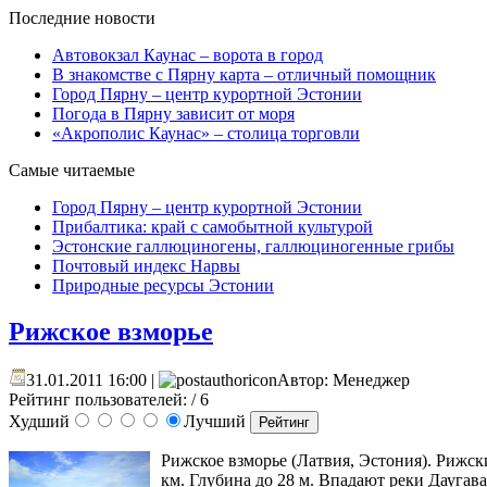
Последние новости
Автовокзал Каунас – ворота в город
В знакомстве с Пярну карта – отличный помощник
Город Пярну – центр курортной Эстонии
Погода в Пярну зависит от моря
«Акрополис Каунас» – столица торговли
Самые читаемые
Город Пярну – центр курортной Эстонии
Прибалтика: край с самобытной культурой
Эстонские галлюциногены, галлюциногенные грибы
Почтовый индекс Нарвы
Природные ресурсы Эстонии
Рижское взморье
31.01.2011 16:00 |
Автор: Менеджер
Рейтинг пользователей:
/ 6
Худший
Лучший
Рижское взморье (Латвия, Эстония). Рижс
км. Глубина до 28 м. Впадают реки Даугава