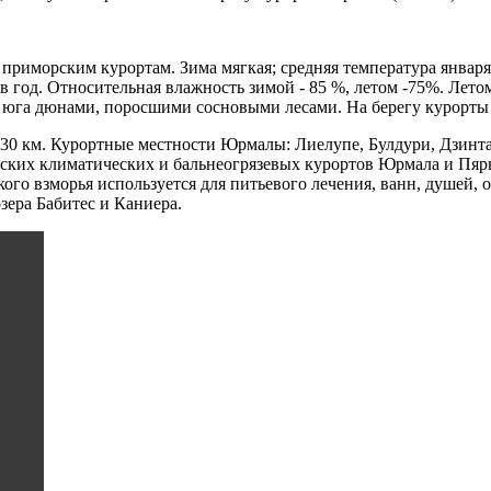
приморским курортам. Зима мягкая; средняя температура января 
в год. Относительная влажность зимой - 85 %, летом -75%. Летом
 юга дюнами, поросшими сосновыми лесами. На берегу курорты
а 30 км. Курортные местности Юрмалы: Лиелупе, Булдури, Дзин
ских климатических и бальнеогрязевых курортов Юрмала и Пяр
ского взморья используется для питьевого лечения, ванн, душей
зера Бабитес и Каниера.