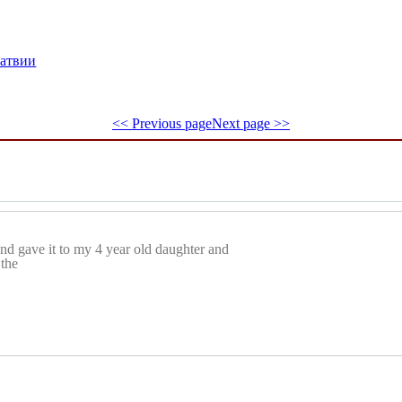
Латвии
<< Previous page
Next page >>
and gave it to my 4 year old daughter and
 the