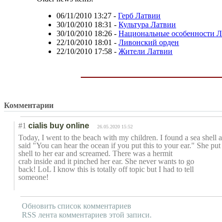
06/11/2010 13:27
-
Герб Латвии
30/10/2010 18:31
-
Культура Латвии
30/10/2010 18:26
-
Национальные особенности 
22/10/2010 18:01
-
Ливонский орден
22/10/2010 17:58
-
Жители Латвии
Комментарии
#1
cialis buy online
26.05.2020 15:52
Today, I went to the beach with my children. I found a sea shell 
said "You can hear the ocean if you put this to your ear." She put
shell to her ear and screamed. There was a hermit
crab inside and it pinched her ear. She never wants to go
back! LoL I know this is totally off topic but I had to tell
someone!
Обновить список комментариев
RSS лента комментариев этой записи.