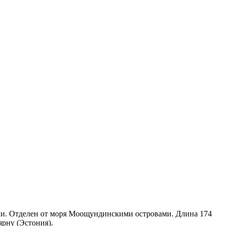
вии. Отделен от моря Моощундинскими островами. Длина 174
ярну (Эстония).