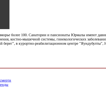
взморье более 100. Санатории и пансионаты Юрмалы имеют давн
рения, костно-мышечной системы, гинекологических заболевани
й берег", в курортно-реабилитационном центре "Яундубулты",
 смерти
генды