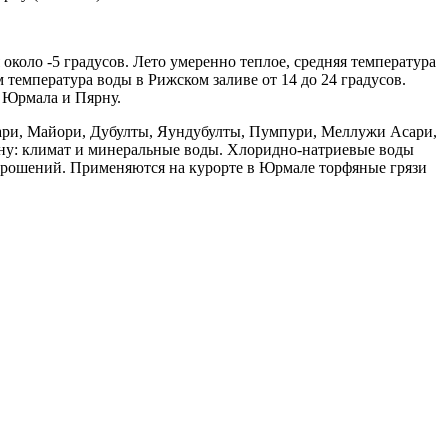
около -5 градусов. Лето умеренно теплое, средняя температура
 температура воды в Рижском заливе от 14 до 24 градусов.
 Юрмала и Пярну.
тари, Майори, Дубулты, Яундубулты, Пумпури, Меллужи Асари,
ну: климат и минеральные воды. Хлоридно-натриевые воды
, орошений. Применяются на курорте в Юрмале торфяные грязи