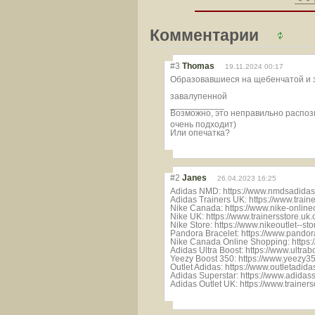
Комментарии
#3
Thomas
19.11.2024 00:17
Образовавшиеся на щебенчатой и 
завалупенной
___________
Возможно, это неправильно распоз
очень подходит)
Или опечатка?
#2
Janes
26.04.2023 16:25
Adidas NMD: https://www.nmdsadidas
Adidas Trainers UK: https://www.train
Nike Canada: https://www.nike-online
Nike UK: https://www.trainersstore.uk
Nike Store: https://www.nikeoutlet--st
Pandora Bracelet: https://www.pando
Nike Canada Online Shopping: https:
Adidas Ultra Boost: https://www.ultrab
Yeezy Boost 350: https://www.yeezy3
Outlet Adidas: https://www.outletadid
Adidas Superstar: https://www.adidas
Adidas Outlet UK: https://www.trainers