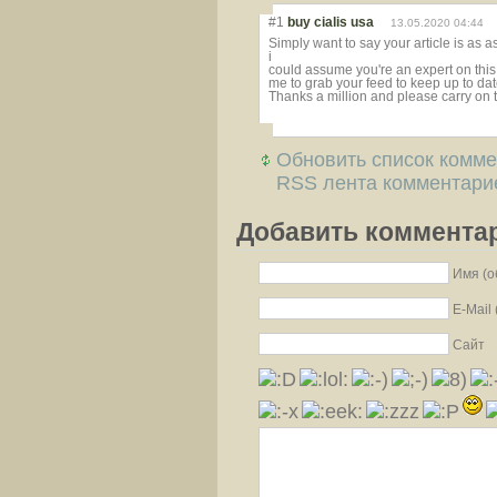
#1
buy cialis usa
13.05.2020 04:44
Simply want to say your article is as a
i
could assume you're an expert on this
me to grab your feed to keep up to dat
Thanks a million and please carry on 
Обновить список комм
RSS лента комментарие
Добавить коммента
Имя (о
E-Mail
Сайт