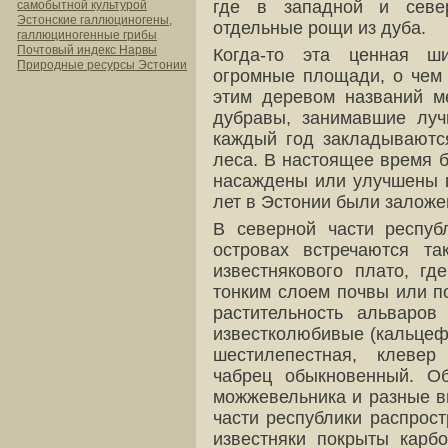
где в западной и севе
самобытной культурой
Эстонские галлюциногены,
отдельные рощи из дуба.
галлюциногенные грибы
Почтовый индекс Нарвы
Когда-то эта ценная ши
Природные ресурсы Эстонии
огромные площади, о чем 
этим деревом названий м
дубравы, занимавшие луч
каждый год закладываютс
леса. В настоящее время 
насаждены или улучшены в
лет в Эстонии были заложе
В северной части респуб
островах встречаются т
известнякового плато, г
тонким слоем почвы или п
растительность альваров
известколюбивые (кальцефи
шестилепестная, клевер
чабрец обыкновенный. О
можжевельника и разные в
части республики распрост
известняки покрыты карбо