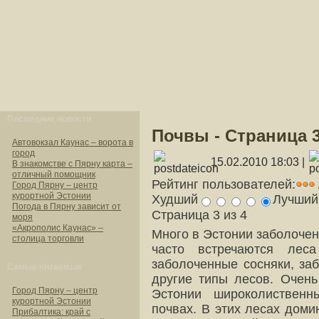
Последние новости
Почвы - Страница 
Автовокзал Каунас – ворота в
город
15.02.2010 18:03 |
В знакомстве с Пярну карта –
отличный помощник
Рейтинг пользователей:
Город Пярну – центр
курортной Эстонии
Худший
Лучши
Погода в Пярну зависит от
Страница 3 из 4
моря
«Акрополис Каунас» –
Много в Эстонии заболочен
столица торговли
часто встречаются лес
заболоченные сосняки, за
Самые читаемые
другие типы лесов. Очень
Город Пярну – центр
Эстонии широколиственн
курортной Эстонии
почвах. В этих лесах доми
Прибалтика: край с