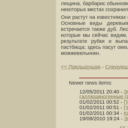
лещина, барбарис обыкнове
некоторых местах сохранил
Они растут на известняка
Основные виды деревье
встречается также дуб. Ле
которые мы сейчас видим,
результате рубки и вып
пастбища; здесь пасут ове
можжевельннкн.
<< Предыдущая
-
Следующ
Newer news items:
12/05/2011 20:40
-
Э
галлюциногенные г
01/02/2011 00:52
-
П
01/02/2011 00:51
-
Г
01/02/2011 00:34
-
К
19/09/2010 19:24
-
Э
<< 