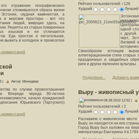
Рейтинг пользователей:
/ 126
это отражение географического
Худший
Лучши
ически сложившегося образа жизни
Эстонии, скудная каменистая, а
Эстонск
а и морские просторы - вот что
находи
тания людей, живущих здесь, на
Центральн
хню. Рецепты из старых поваренных
одной сто
вых изысков и не отличаются
с другой
тов. Еда простая и питательная,
черт, Эс
аче выжить в холодное и промозглое
Латвией и
историчес
Своеобразие эстонцев выр
ь комментарий
аллитерационном стихе старых э
праздничных и свадебных обря
риги и других явлениях культуры.
ской
ти
Подробнее...
Добавить ком
5 |
Автор: Менеджер
ества по случаю провозглашения
Выру - живописный у
ики. Впереди череда 90-летних
независимости, начало гражданской
06.09.2010 12:52 |
дписание Юрьевского (Тартуского)
Рейтинг пользователей:
/ 2
Худший
Лучши
ь комментарий
Расскажем о живописном месте
Выру, он находится на юге страны
Город Выру был заложен на бере
императрицы Екатерины II в 1784 