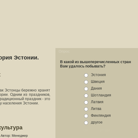
Опрос
ория Эстонии.
В какой из вышеперечисленных стран
Вам удалось побывать?
х
Эстония
Швеция
Дания
как Эстонцы бережно хранят
ории. Одним из праздников,
Шотландия
традиционный праздник - это
Латвия
ну населения Эстонии.
Литва
Финляндия
другое
культура
Автор: Менеджер