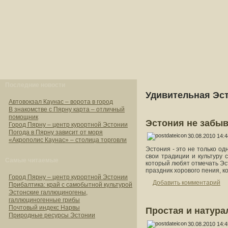
Последние новости
Удивительная Эст
Автовокзал Каунас – ворота в город
В знакомстве с Пярну карта – отличный
помощник
Эстония не забыв
Город Пярну – центр курортной Эстонии
Погода в Пярну зависит от моря
30.08.2010 14:4
«Акрополис Каунас» – столица торговли
Эстония - это не только о
свои традиции и культуру 
Самые читаемые
который любят отмечать Эс
праздник хорового пения, 
Город Пярну – центр курортной Эстонии
Добавить комментарий
Прибалтика: край с самобытной культурой
Эстонские галлюциногены,
галлюциногенные грибы
Почтовый индекс Нарвы
Простая и натура
Природные ресурсы Эстонии
30.08.2010 14:4