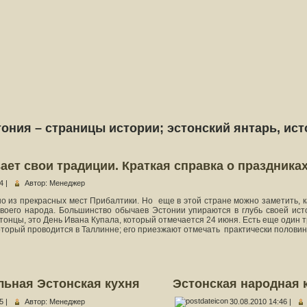
ония – страницы истории; эстонский янтарь, ист
ает свои традиции. Краткая справка о праздника
4 |
Автор: Менеджер
дно из прекрасных мест Прибалтики. Но еще в этой стране можно заметить, 
своего народа. Большинство обычаев Эстонии упираются в глубь своей ист
тонцы, это День Ивана Купала, который отмечается 24 июня. Есть еще один 
который проводится в Таллинне; его приезжают отмечать практически полови
льная Эстонская кухня
Эстонская народная 
5 |
Автор: Менеджер
30.08.2010 14:46 |