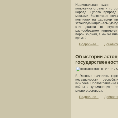
Национальная кухня – 
положения страны и истор
народа. Сурова природа 
местами болотистая почв
повлияло на характер пи
эстонскую национальную ку
книг далеки от вкусо
разнообразием ингредиен
порой жирная, а как же ин
время?
Подробнее...
Добавит
Об истории эстон
государственнос
06.09.2010 12:5
В Эстонии начались торж
независимости республ
юбилеев. Провозглашение 
войны и кульминация - по
мирного договора.
Подробнее...
Добавит