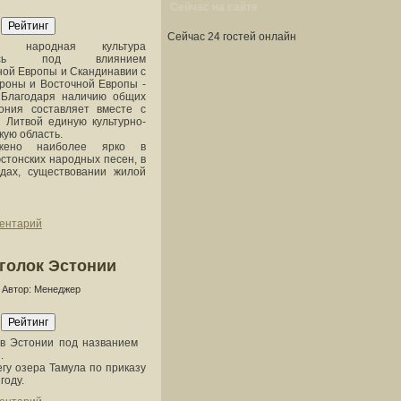
Сейчас на сайте
й
Сейчас 24 гостей онлайн
ая народная культура
лась под влиянием
ой Европы и Скандинавии с
роны и Восточной Европы -
. Благодаря наличию общих
тония составляет вместе с
 Литвой единую культурно-
кую область.
ажено наиболее ярко в
стонских народных песен, в
дах, существовании жилой
ментарий
голок Эстонии
Автор: Менеджер
й
 в Эстонии под названием
.
гу озера Тамула по приказу
году.