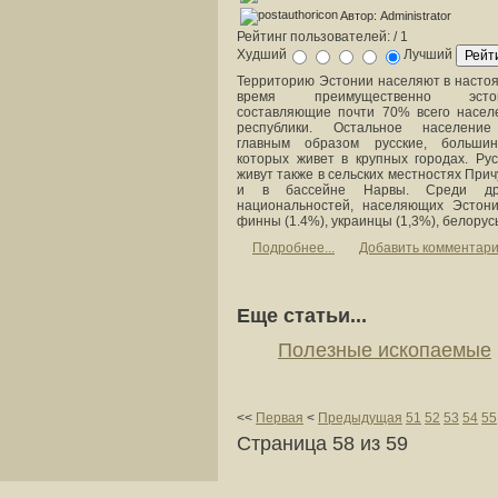
Автор: Administrator
Рейтинг пользователей:
/ 1
Худший
Лучший
Территорию Эстонии населяют в насто
время преимущественно эстон
составляющие почти 70% всего насел
республики. Остальное населен
главным образом русские, большин
которых живет в крупных городах. Рус
живут также в сельских местностях При
и в бассейне Нарвы. Среди др
национальностей, населяющих Эстон
финны (1.4%), украинцы (1,3%), белорус
Подробнее...
Добавить комментар
Еще статьи...
Полезные ископаемые
<<
Первая
<
Предыдущая
51
52
53
54
55
Страница 58 из 59