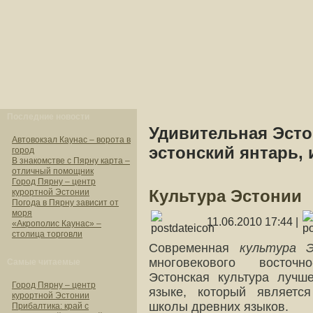
Последние новости
Удивительная Эсто
Автовокзал Каунас – ворота в
эстонский янтарь, 
город
В знакомстве с Пярну карта –
отличный помощник
Город Пярну – центр
Культура Эстонии
курортной Эстонии
Погода в Пярну зависит от
моря
11.06.2010 17:44 |
«Акрополис Каунас» –
столица торговли
Современная
культура 
многовекового восточно
Самые читаемые
Эстонская культура лучш
Город Пярну – центр
языке, который являетс
курортной Эстонии
школы древних языков.
Прибалтика: край с