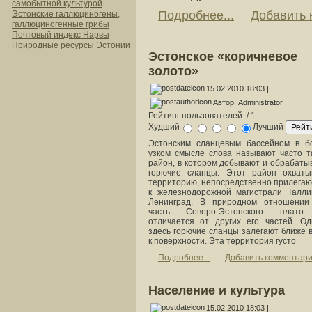
самобытной культурой
Подробнее...
Добавить 
Эстонские галлюциногены,
галлюциногенные грибы
Почтовый индекс Нарвы
Природные ресурсы Эстонии
Эстонское «коричневое
золото»
15.02.2010 18:03 |
Автор: Administrator
Рейтинг пользователей:
/ 1
Худший
Лучший
Эстонским сланцевым бассейном в б
узком смысле слова называют часто т
район, в котором добывают и обрабаты
горючие сланцы. Этот район охваты
территорию, непосредственно прилега
к железнодорожной магистрали Талл
Ленинград. В природном отношении
часть Северо-Эстонского плат
отличается от других его частей. Од
здесь горючие сланцы залегают ближе в
к поверхности. Эта территория густо
Подробнее...
Добавить комментар
Население и культура
15.02.2010 18:03 |